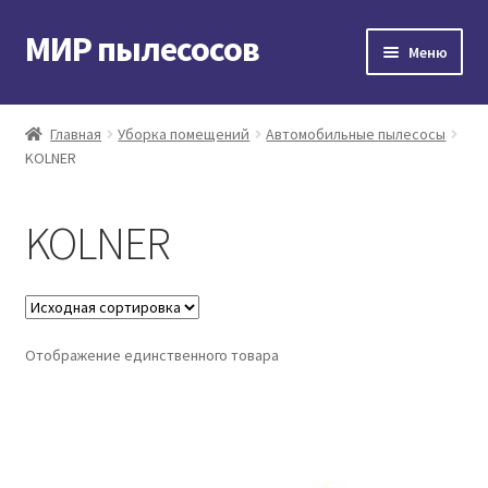
МИР пылесосов
Перейти
Перейти
Меню
к
к
навигации
содержимому
Главная
Главная
Уборка помещений
Автомобильные пылесосы
KOLNER
Мой аккаунт
Доставка и оплата
KOLNER
Контакты
Корзина
Отображение единственного товара