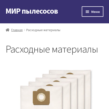
МИР пылесосов
Перейти
Перейти
Меню
к
к
навигации
содержимому
Главная
Главная
Расходные материалы
Мой аккаунт
Расходные материалы
Доставка и оплата
Контакты
Корзина