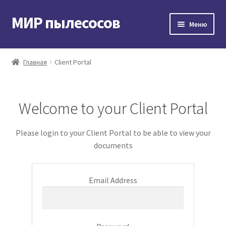
МИР пылесосов
Перейти
Перейти
Меню
к
к
навигации
содержимому
Главная
Главная
Client Portal
Мой аккаунт
Доставка и оплата
Welcome to your Client Portal
Контакты
Please login to your Client Portal to be able to view your
documents
Корзина
Email Address