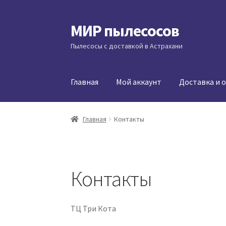
МИР пылесосов
Перейти
Перейти
к
к
Пылесосы с доставкой в Астрахани
навигации
содержимому
Главная
Мой аккаунт
Доставка и 
Главная
Контакты
Контакты
​​ТЦ Три Кота