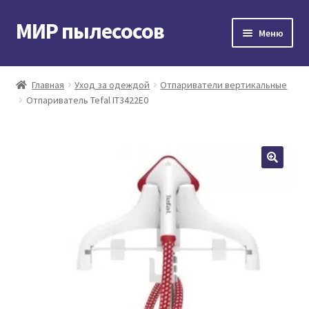
МИР пылесосов
Перейти
Перейти
Меню
к
к
навигации
содержимому
Главная
Главная
Уход за одеждой
Отпариватели вертикальные
Oтпариватель Tefal IT3422E0
Мой аккаунт
Доставка и оплата
Контакты
Корзина