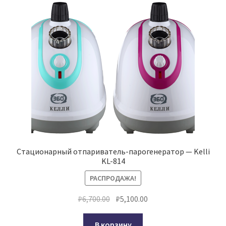
Стационарный отпариватель-парогенератор — Kelli
KL-814
РАСПРОДАЖА!
Первоначальная
Текущая
₽
6,700.00
₽
5,100.00
цена
цена:
составляла
₽5,100.00.
В корзину