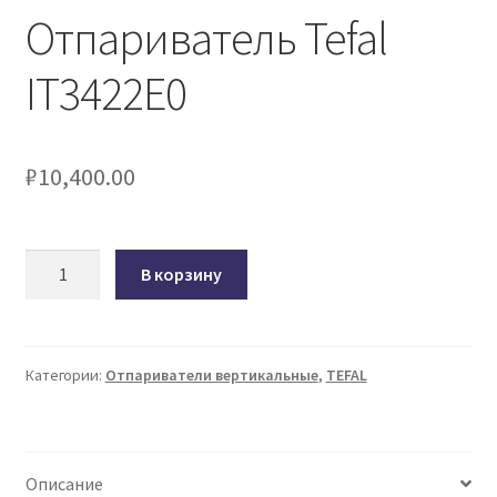
Oтпариватель Tefal
IT3422E0
₽
10,400.00
Количество
В корзину
товара
Oтпариватель
Tefal
IT3422E0
Категории:
Отпариватели вертикальные
,
TEFAL
Описание