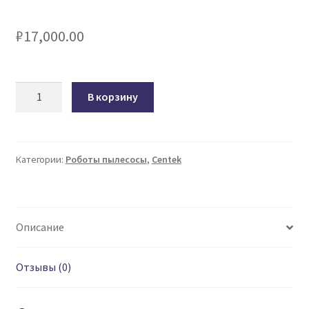
₽
17,000.00
Количество
В корзину
товара
РОБОТ-
ПЫЛЕСОС
CT-
Категории:
Роботы пылесосы
,
Сentek
2721
Описание
Отзывы (0)