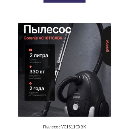
Пылесос VC1611CXBK