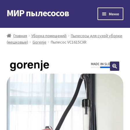
МИР пылесосов
Перейти
Перейти
Меню
к
к
навигации
содержимому
Главная
Главная
Уборка помещений
Пылесосы для сухой уборки
(мешковые)
Gorenje
Пылесос VC1615CXR
Мой аккаунт
Доставка и оплата
Контакты
Корзина