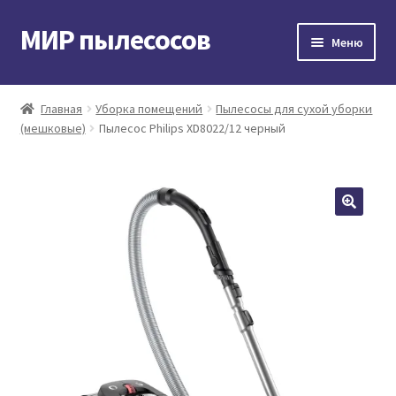
МИР пылесосов
Перейти
Перейти
Меню
к
к
навигации
содержимому
Главная
Главная
Уборка помещений
Пылесосы для сухой уборки
(мешковые)
Пылесос Philips XD8022/12 черный
Мой аккаунт
Доставка и оплата
Контакты
Корзина