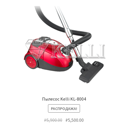
Пылесос Kelli KL-8004
РАСПРОДАЖА!
Первоначальная
Текущая
₽
5,900.00
₽
5,500.00
цена
цена: