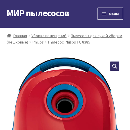
МИР пылесосов
Перейти
Перейти
Меню
к
к
навигации
содержимому
Главная
Главная
Уборка помещений
Пылесосы для сухой уборки
(мешковые)
Philips
Пылесос Philips FC 8385
Мой аккаунт
Доставка и оплата
Контакты
Корзина