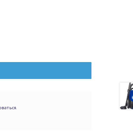
оваться
.