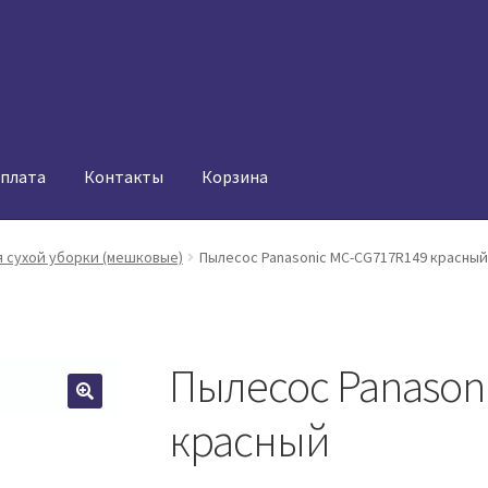
оплата
Контакты
Корзина
 сухой уборки (мешковые)
Пылесос Panasonic MC-CG717R149 красный
Пылесос Panason
красный