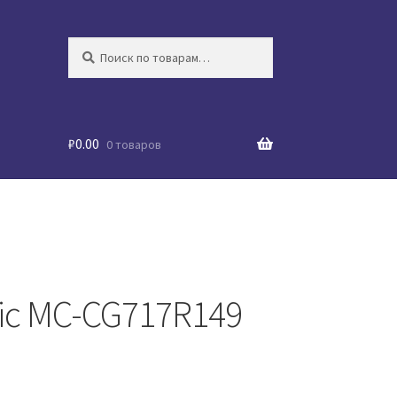
Искать:
Поиск
₽
0.00
0 товаров
ic MC-CG717R149