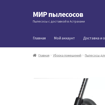
МИР пылесосов
Перейти
Перейти
к
к
Пылесосы с доставкой в Астрахани
навигации
содержимому
Главная
Мой аккаунт
Доставка и 
Главная
Уборка помещений
Пылесосы для