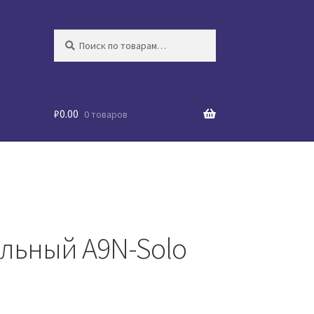
Искать:
Поиск
₽
0.00
0 товаров
льный A9N-Solo