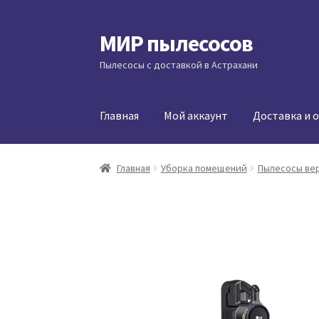
МИР пылесосов
Перейти
Перейти
к
к
Пылесосы с доставкой в Астрахани
навигации
содержимому
Главная
Мой аккаунт
Доставка и 
Главная
Уборка помещений
Пылесосы ве