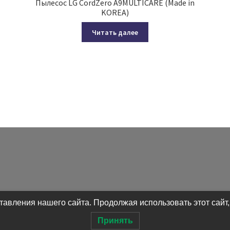
Пылесос LG CordZero A9MULTICARE (Made in
KOREA)
Читать далее
авления нашего сайта. Продолжая использовать этот сайт,
Принять