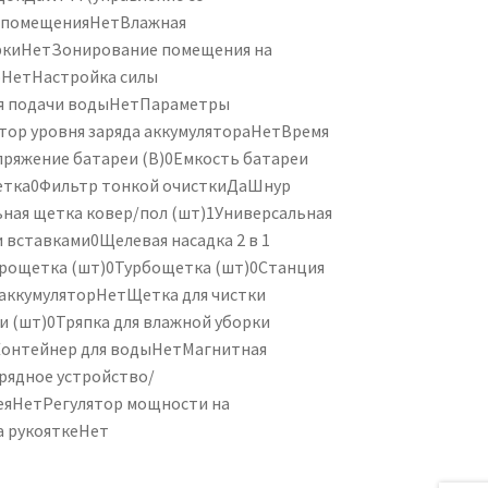
 помещения
Нет
Влажная
рки
Нет
Зонирование помещения на
ю
Нет
Настройка силы
я подачи воды
Нет
Параметры
ор уровня заряда аккумулятора
Нет
Время
ряжение батареи (В)
0
Емкость батареи
етка
0
Фильтр тонкой очистки
Да
Шнур
ная щетка ковер/пол (шт)
1
Универсальная
и вставками
0
Щелевая насадка 2 в 1
рощетка (шт)
0
Турбощетка (шт)
0
Станция
аккумулятор
Нет
Щетка для чистки
и (шт)
0
Тряпка для влажной уборки
онтейнер для воды
Нет
Магнитная
рядное устройство/
ея
Нет
Регулятор мощности на
 рукоятке
Нет