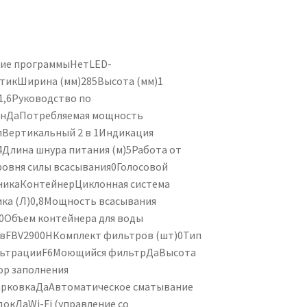
ие программы
Нет
LED-
тик
Ширина (мм)
285
Высота (мм)
1
1,6
Руководство по
он
Да
Потребляемая мощность
п
Вертикальный 2 в 1
Индикация
4
Длина шнура питания (м)
5
Работа от
ровня силы всасывания
0
Голосовой
ника
Контейнер
Циклонная система
ка (Л)
0,8
Мощность всасывания
0
Объем контейнера для воды
в
FBV2900H
Комплект фильтров (шт)
0
Тип
льтрации
F6
Моющийся фильтр
Да
Высота
р заполнения
арковка
Да
Автоматическое сматывание
док
Да
Wi-Fi (управление со