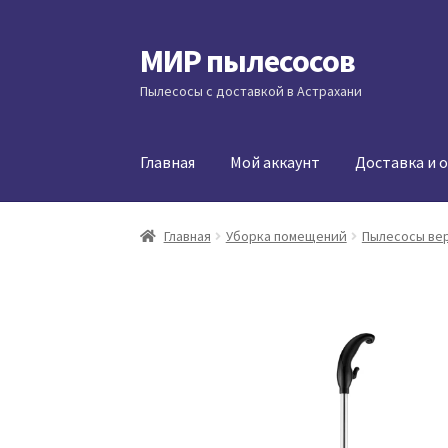
МИР пылесосов
Перейти
Перейти
к
к
Пылесосы с доставкой в Астрахани
навигации
содержимому
Главная
Мой аккаунт
Доставка и 
Главная
Уборка помещений
Пылесосы ве