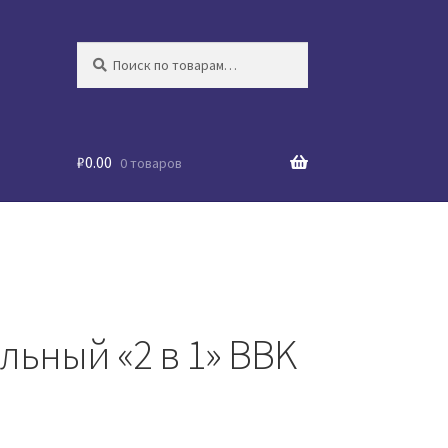
Искать:
Поиск
₽
0.00
0 товаров
льный «2 в 1» BBK