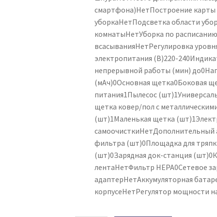
смартфона)
Нет
Построение карты
уборка
Нет
Подсветка области убо
комнаты
Нет
Уборка по расписани
всасывания
Нет
Регулировка уровн
электропитания (В)
220-240
Индикат
непрерывной работы (мин) до
0
Нап
(мАч)
0
Основная щетка
0
Боковая щ
питания
1
Пылесос (шт)
1
Универсаль
щетка ковер/пол с металлическим
(шт)
1
Маленькая щетка (шт)
1
Элект
самоочистки
Нет
Дополнительный 
фильтра (шт)
0
Площадка для тряпк
(шт)
0
Зарядная док-станция (шт)
0
К
лента
Нет
Фильтр HEPA
0
Сетевое за
адаптер
Нет
Аккумуляторная батар
корпусе
Нет
Регулятор мощности на