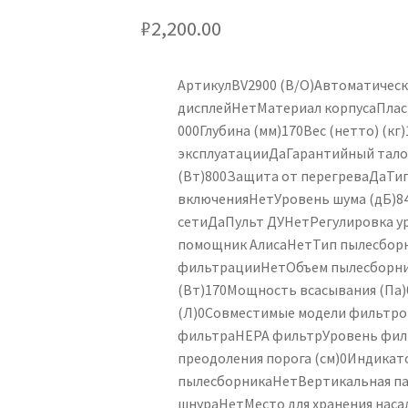
₽
2,200.00
Артикул
BV2900 (B/O)
Автоматическ
дисплей
Нет
Материал корпуса
Плас
000
Глубина (мм)
170
Вес (нетто) (кг)
эксплуатации
Да
Гарантийный тал
(Вт)
800
Защита от перегрева
Да
Ти
включения
Нет
Уровень шума (дБ)
8
сети
Да
Пульт ДУ
Нет
Регулировка у
помощник Алиса
Нет
Тип пылесбор
фильтрации
Нет
Объем пылесборни
(Вт)
170
Мощность всасывания (Па)
(Л)
0
Совместимые модели фильтро
фильтра
HEPA фильтр
Уровень фи
преодоления порога (см)
0
Индикато
пылесборника
Нет
Вертикальная п
шнура
Нет
Место для хранения наса