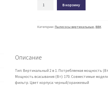
Количество
В корзину
товара
Пылесос
вертикальный
"2
Категории:
Пылесосы вертикальные
,
BBK
в
1"
BBK
BV2900
Описание
черный
Тип: Вертикальный 2 в 1. Потребляемая мощность (Вт):
Мощность всасывания (Вт): 170. Совместимые модели
фильтр. Цвет корпуса: черный/оранжевый