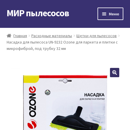
МИР пылесосов
Перейти
Перейти
Меню
к
к
навигации
содержимому
Главная
Главная
Расходные материалы
Щетки для пылесосов
Насадка для пылесоса UN-9232 Ozone для паркета и плитки с
Мой аккаунт
микрофиброй, под трубку 32 мм
Доставка и оплата
Контакты
Корзина