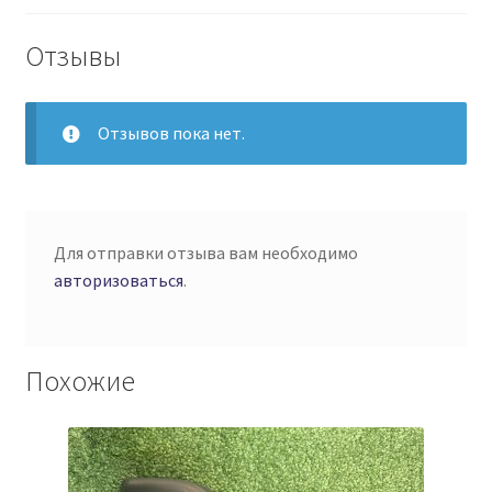
паркета
и
Отзывы
плитки
с
микрофиброй,
Отзывов пока нет.
под
трубку
32
мм
Для отправки отзыва вам необходимо
авторизоваться
.
Похожие