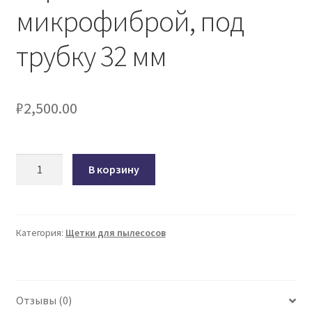
микрофиброй, под
трубку 32 мм
₽
2,500.00
Количество
В корзину
товара
Насадка
для
пылесоса
Категория:
Щетки для пылесосов
UN-
9232
Ozone
Отзывы (0)
для