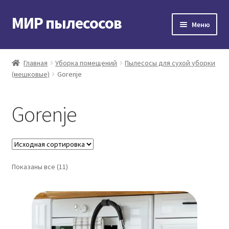
МИР пылесосов
Перейти
Перейти
Меню
к
к
навигации
содержимому
Главная
Главная
Уборка помещений
Пылесосы для сухой уборки
(мешковые)
Gorenje
Мой аккаунт
Доставка и оплата
Gorenje
Контакты
Корзина
Показаны все (11)