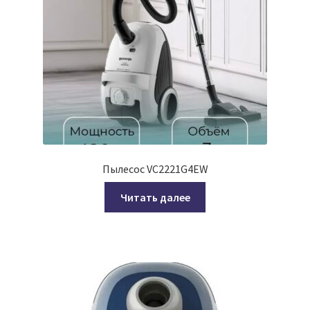
Пылесос VC2221G4EW
Читать далее