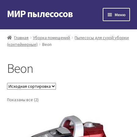
МИР пылесосов
Перейти
Перейти
Меню
к
к
навигации
содержимому
Главная
Главная
Уборка помещений
Пылесосы для сухой уборки
(контейнерные)
Beon
Мой аккаунт
Доставка и оплата
Beon
Контакты
Корзина
Показаны все (2)